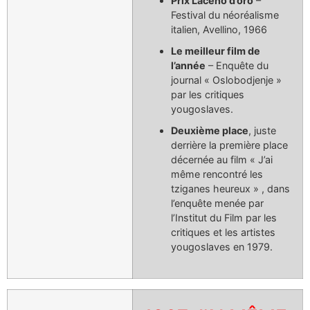
Prix Laceno d’oro
–
Festival du néoréalisme
italien, Avellino, 1966
Le meilleur film de
l’année
– Enquête du
journal « Oslobodjenje »
par les critiques
yougoslaves.
Deuxième place
, juste
derrière la première place
décernée au film « J’ai
même rencontré les
tziganes heureux » , dans
l’enquête menée par
l’Institut du Film par les
critiques et les artistes
yougoslaves en 1979.