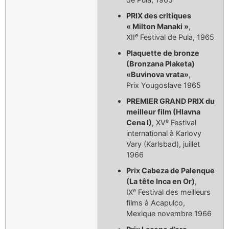
PRIX des critiques
« Milton Manaki »
,
e
XII
Festival de Pula, 1965
Plaquette de bronze
(Bronzana Plaketa)
«Buvinova vrata»
,
Prix Yougoslave 1965
PREMIER GRAND PRIX du
meilleur film (Hlavna
e
Cena I)
, XV
Festival
international à Karlovy
Vary (Karlsbad), juillet
1966
Prix Cabeza de Palenque
(La tête Inca en Or)
,
e
IX
Festival des meilleurs
films à Acapulco,
Mexique novembre 1966