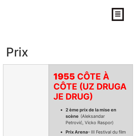
Aleksandar Petrović
Réalisateur (site officiel)
Prix
1955
CÔTE À
CÔTE (UZ DRUGA
JE DRUG)
2 ème prix de la mise en
scène
(Aleksandar
Petrović, Vicko Raspor)
Prix Arena
– III Festival du film