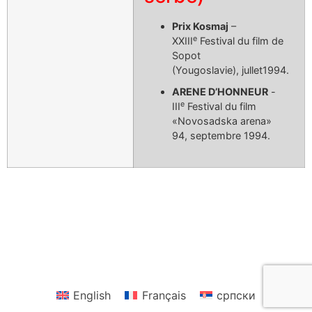
Prix Kosmaj
–
e
XXIII
Festival du film de
Sopot
(Yougoslavie), jullet1994.
ARENE D’HONNEUR
-
e
III
Festival du film
«Novosadska arena»
94, septembre 1994.
Réalisateur (site officiel)
© 2025 Radmila Petrović Čvorić
English
Français
српски