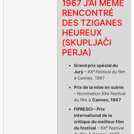
1967 J’AI MÊME
RENCONTRÉ
DES TZIGANES
HEUREUX
(SKUPLJAČI
PERJA)
Grand prix spécial du
e
Jury
– XX
Festival du film
à Cannes, 1967
Prix de la mise en scène
– Nomination XXe Festival
du film à
Cannes, 1967
FIPRESCI – Prix
international de la
critique du meilleur film
e
du festival
– XX
Festival