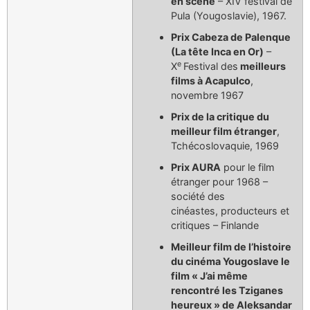
en scène
– XIV festival de
Pula (Yougoslavie), 1967.
Prix Cabeza de Palenque
(La tête Inca en Or)
–
e
X
Festival des
meilleurs
films à Acapulco
,
novembre 1967
Prix de la critique du
meilleur film étranger
,
Tchécoslovaquie, 1969
Prix AURA
pour le film
étranger pour 1968 –
société des
cinéastes, producteurs et
critiques – Finlande
Meilleur film de l’histoire
du cinéma Yougoslave le
film « J’ai même
rencontré les Tziganes
heureux » de Aleksandar