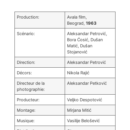
Production:
Avala film,
Beograd,
1963
Scénario:
Aleksandar Petrović,
Bora Ćosić, Dušan
Matić, Dušan
Stojanović
Direction:
Aleksandar Petrović
Décors:
Nikola Rajić
Directeur de la
Aleksandar Petković
photographie:
Producteur:
Veljko Despotović
Montage:
Mirjana Mitić
Musique:
Vasilije Belošević