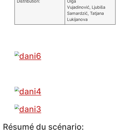
Distribution:
Olga
Vujadinović, Ljubiša
Samardzić, Tatjana
Lukijanova
Résumé du scénario: