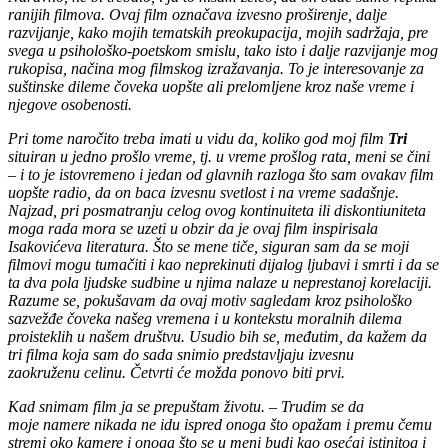
ranijih filmova. Ovaj film označava izvesno proširenje, dalje
razvijanje, kako mojih tematskih preokupacija, mojih sadržaja, pre
svega u psihološko-poetskom smislu, tako isto i dalje razvijanje mog
rukopisa, načina mog filmskog izražavanja. To je interesovanje za
suštinske dileme čoveka uopšte ali prelomljene kroz naše vreme i
njegove osobenosti.
Pri tome naročito treba imati u vidu da, koliko god moj film
Tri
situiran u jedno prošlo vreme, tj. u vreme prošlog rata, meni se čini
– i to je istovremeno i jedan od glavnih razloga što sam ovakav film
uopšte radio, da on baca izvesnu svetlost i na vreme sadašnje.
Najzad, pri posmatranju celog ovog kontinuiteta ili diskontiuniteta
moga rada mora se uzeti u obzir da je ovaj film inspirisala
Isakovićeva literatura. Što se mene tiče, siguran sam da se moji
filmovi mogu tumačiti i kao neprekinuti dijalog ljubavi i smrti i da se
ta dva pola ljudske sudbine u njima nalaze u neprestanoj korelaciji.
Razume se, pokušavam da ovaj motiv sagledam kroz psihološko
sazvežđe čoveka našeg vremena i u kontekstu moralnih dilema
proisteklih u našem društvu. Usudio bih se, međutim, da kažem da
tri filma koja sam do sada snimio predstavljaju izvesnu
zaokruženu celinu. Četvrti će možda ponovo biti prvi.
Kad snimam film ja se prepuštam životu. – Trudim se da
moje namere nikada ne idu ispred onoga što opažam i premu čemu
stremi oko kamere i onoga što se u meni budi kao osećaj istinitog i