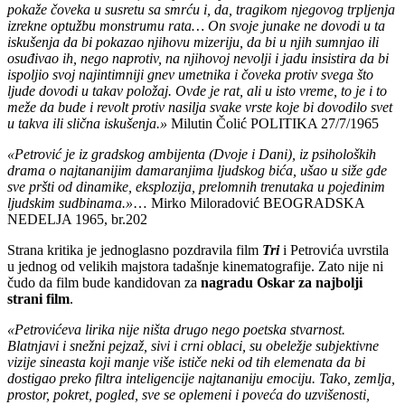
pokaže čoveka u susretu sa smrću i, da, tragikom njegovog trpljenja
izrekne optužbu monstrumu rata… On svoje junake ne dovodi u ta
iskušenja da bi pokazao njihovu mizeriju, da bi u njih sumnjao ili
osuđivao ih, nego naprotiv, na njihovoj nevolji i jadu insistira da bi
ispoljio svoj najintimniji gnev umetnika i čoveka protiv svega što
ljude dovodi u takav položaj.
Ovde je rat, ali u isto vreme, to je i to
meže da bude i revolt protiv nasilja svake vrste koje bi dovodilo svet
u takva ili slična iskušenja.»
Milutin Čolić POLITIKA 27/7/1965
«Petrović je iz gradskog ambijenta (Dvoje i Dani), iz psiholoških
drama o najtananijim damaranjima ljudskog bića, ušao u siže gde
sve pršti od dinamike, eksplozija, prelomnih trenutaka u pojedinim
ljudskim sudbinama.»
… Mirko Miloradović BEOGRADSKA
NEDELJA 1965, br.202
Strana kritika je jednoglasno pozdravila film
Tri
i Petrovića uvrstila
u jednog od velikih majstora tadašnje kinematografije. Zato nije ni
čudo da film bude kandidovan za
nagradu Oskar za najbolji
strani film
.
«Petrovićeva lirika nije ništa drugo nego poetska stvarnost.
Blatnjavi i snežni pejzaž, sivi i crni oblaci, su obeležje subjektivne
vizije sineasta koji manje više ističe neki od tih elemenata da bi
dostigao preko filtra inteligencije najtananiju emociju. Tako, zemlja,
prostor, pokret, pogled, sve se oplemeni i poveća do uzvišenosti,