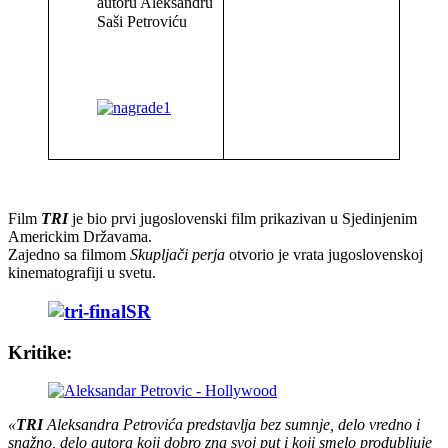
autoru Aleksandru
Saši Petrović
u
Film
TRI
je bio prvi jugoslovenski film prikazivan u Sjedinjenim
Americkim Državama.
Zajedno sa filmom
Skupljači perja
otvorio je vrata jugoslovenskoj
kinematografiji u svetu.
Kritike:
«
TRI
Aleksandra Petrovića predstavlja bez sumnje, delo vredno i
snažno, delo autora koji dobro zna svoj put i koji smelo produbljuje