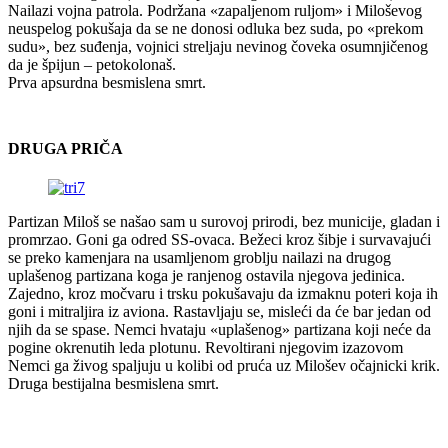
Nailazi vojna patrola. Podržana «zapaljenom ruljom» i Miloševog
neuspelog pokušaja da se ne donosi odluka bez suda, po «prekom
sudu», bez suđenja, vojnici streljaju nevinog čoveka osumnjičenog
da je špijun – petokolonaš.
Prva apsurdna besmislena smrt.
DRUGA PRIČA
Partizan Miloš se našao sam u surovoj prirodi, bez municije, gladan i
promrzao. Goni ga odred SS-ovaca. Bežeci kroz šibje i survavajući
se preko kamenjara na usamljenom groblju nailazi na drugog
uplašenog partizana koga je ranjenog ostavila njegova jedinica.
Zajedno, kroz močvaru i trsku pokušavaju da izmaknu poteri koja ih
goni i mitraljira iz aviona. Rastavljaju se, misleći da će bar jedan od
njih da se spase. Nemci hvataju «uplašenog» partizana koji neće da
pogine okrenutih leda plotunu. Revoltirani njegovim izazovom
Nemci ga živog spaljuju u kolibi od pruća uz Milošev očajnicki krik.
Druga bestijalna besmislena smrt.