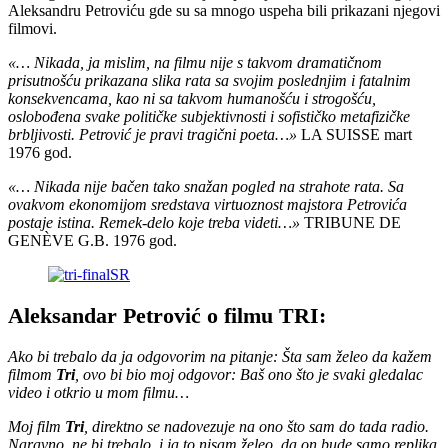
Aleksandru Petroviću gde su sa mnogo uspeha bili prikazani njegovi
filmovi.
«… Nikada, ja mislim, na filmu nije s takvom dramatičnom
prisutnošću prikazana slika rata sa svojim poslednjim i fatalnim
konsekvencama, kao ni sa takvom humanošću i strogošću,
oslobođena svake političke subjektivnosti i sofističko metafizičke
brbljivosti. Petrović je pravi tragični poeta…»
LA SUISSE mart
1976 god.
«… Nikada nije bačen tako snažan pogled na strahote rata. Sa
ovakvom ekonomijom sredstava virtuoznost majstora Petrovića
postaje istina. Remek-delo koje treba videti…»
TRIBUNE DE
GENÈVE G.B. 1976 god.
Aleksandar Petrović o filmu TRI:
Ako bi trebalo da ja odgovorim na pitanje: Šta sam želeo da kažem
filmom
Tri
, ovo bi bio moj odgovor: Baš ono što je svaki gledalac
video i otkrio u mom filmu…
Moj film
Tri
, direktno se nadovezuje na ono što sam do tada radio.
Naravno, ne bi trebalo, i ja to nisam želeo, da on bude samo replika