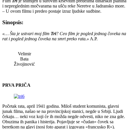
Film
Tri
je snimljen u surovim krševitim predelima dinarskih planina
i nepreglednim močvarama na ušću reke Neretve u Jadransko more.
– U ovom filmu i predeo postaje izraz ljudske sudbine.
Sinopsis:
«… Šta je ustvari moj film
Tri
? Ceo film je pogled jednog čoveka na
rat i pogled jednog čoveka na smrt preko rata.»
A.P.
Velimir
Bata
Živojinović
PRVA PRIČA
Početak rata, april 1941 godina. Miloš student komunista, glavni
junak filma, našao se na provincijskoj stanici, negde u Srbiji. Ljudi
čekaju… neki voz koji će ih možda negde odvesti, niko ne zna gde.
Obuzima ih panika i histerija. Pojavljuje se «čudan» čovek sa
beretkom na glavi (nosi foto aparat i izgovara «francusko R»).