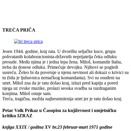
TREĆA PRIČA
Jesen 1944. godine, kraj rata. U dvorištu seljačke kuce, grupa
pohvatanih kolaboracionista-državnih neprijatelja čeka odluku
presude. Među njima je i jedna lepa žena. Miloš, komandir štaba,
treba da donese odluku. Primećuje devojku. Njihovi se pogledi
susreću. Želeo bi da poveruje u njenu nevinost ali dokazi o krivici su
tu (bila je ljubavnica nemačkog komandanta). Svi su osuđeni na
smrt. Miloš zna da je ratu došao kraj, izlazi pred kapiju a pored
njega uz zvuke muzike, prolazi seoska svadba sa razdraganim
konjima. Miloš ostaje sam.
Treća, tragična, možda najbesmislenija smrt jer je ratu došao kraj.
Petar Volk Prikaz u Časopisu za književnost i umjetničku
kritiku IZRAZ
knjiga XXIX / godina XV br.23 februar-mart 1971 godine