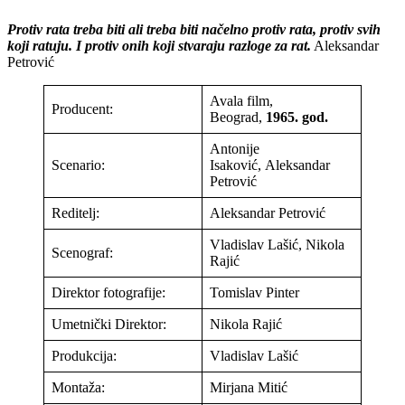
Protiv rata treba biti ali treba biti načelno protiv rata, protiv svih
koji ratuju. I protiv onih koji stvaraju razloge za rat.
Aleksandar
Petrović
Avala film,
Producent:
Beograd,
1965. god.
Antonije
Scenario:
Isaković, Aleksandar
Petrović
Reditelj:
Aleksandar Petrović
Vladislav Lašić, Nikola
Scenograf:
Rajić
Direktor fotografije:
Tomislav Pinter
Umetnički Direktor:
Nikola Rajić
Produkcija:
Vladislav Lašić
Montaža:
Mirjana Mitić