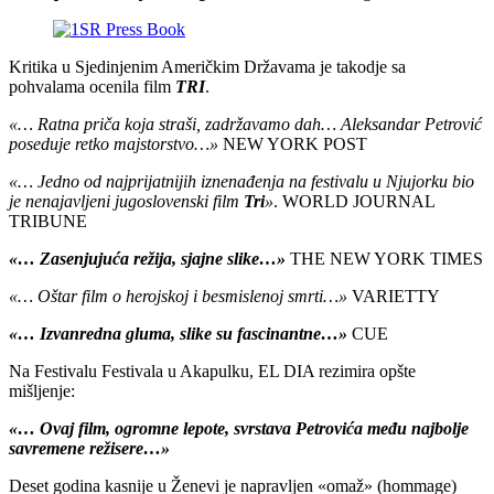
Kritika u Sjedinjenim Američkim Državama je takodje sa
pohvalama ocenila film
TRI
.
«… Ratna priča koja straši, zadržavamo dah… Aleksandar Petrović
poseduje retko majstorstvo…»
NEW YORK POST
«… Jedno od najprijatnijih iznenađenja na festivalu u Njujorku bio
je nenajavljeni jugoslovenski film
Tri
»
. WORLD JOURNAL
TRIBUNE
«… Zasenjujuća režija, sjajne slike…»
THE NEW YORK TIMES
«… Oštar film o herojskoj i besmislenoj smrti…»
VARIETTY
«… Izvanredna gluma, slike su fascinantne…»
CUE
Na Festivalu Festivala u Akapulku, EL DIA rezimira opšte
mišljenje:
«… Ovaj film, ogromne lepote, svrstava Petrovića među najbolje
savremene režisere…»
Deset godina kasnije u Ženevi je napravljen «omaž» (hommage)