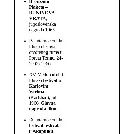
Bronzana
Plaketa –
BUNINOVA
VRATA
,
jugoslovenska
nagrada 1965
IV Internacionalni
filmski festival
otvorenog filma u
Poreta Terme, 24-
29.06.1966.
XV Međunarodni
filmski
festival u
Karlovim
Varima
(Karlsbad), juli
1966:
Glavna
nagrada film
u.
IX Internacionalni
festival festivala
u Akapulku
,