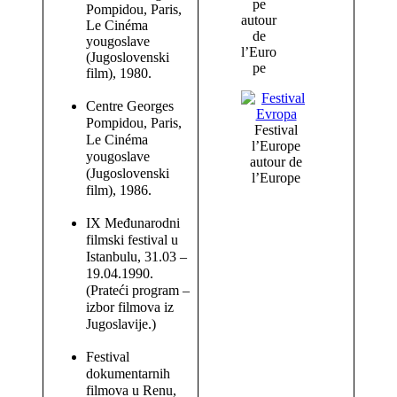
pe
Pompidou, Paris,
autour
Le Cinéma
de
yougoslave
l’Euro
(Jugoslovenski
pe
film), 1980.
Centre Georges
Pompidou, Paris,
Festival
Le Cinéma
l’Europe
yougoslave
autour de
(Jugoslovenski
l’Europe
film), 1986.
IX Međunarodni
filmski festival u
Istanbulu, 31.03 –
19.04.1990.
(Prateći program –
izbor filmova iz
Jugoslavije.)
Festival
dokumentarnih
filmova u Renu,