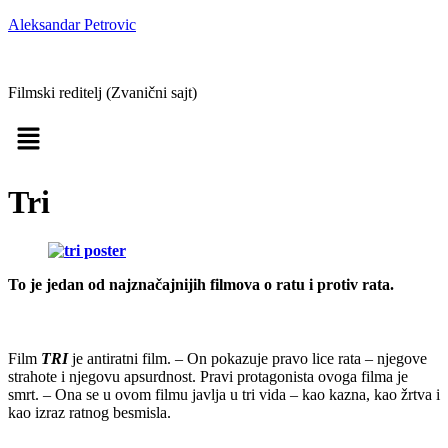
Aleksandar Petrovic
Aleksandar Petrović
Filmski reditelj (Zvanični sajt)
Menu
Tri
To je jedan od najznačajnijih filmova o ratu i protiv rata.
Film
TRI
je antiratni film. – On pokazuje pravo lice rata – njegove
strahote i njegovu apsurdnost. Pravi protagonista ovoga filma je
smrt. – Ona se u ovom filmu javlja u tri vida – kao kazna, kao žrtva i
kao izraz ratnog besmisla.