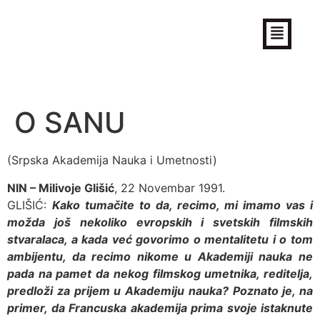
Aleksandar Petrović
Filmski reditelj (Zvanični sajt)
O SANU
(Srpska Akademija Nauka i Umetnosti)
NIN – Milivoje Glišić
, 22 Novembar 1991.
GLIŠIĆ:
Kako tumačite to da, recimo, mi imamo vas i
možda još nekoliko evropskih i svetskih filmskih
stvaralaca, a kada već govorimo o mentalitetu i o tom
ambijentu, da recimo nikome u Akademiji nauka ne
pada na pamet da nekog filmskog umetnika, reditelja,
predloži za prijem u Akademiju nauka? Poznato je, na
primer, da Francuska akademija prima svoje istaknute