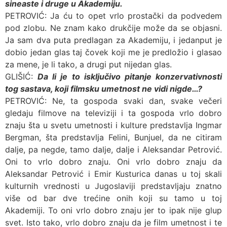
sineaste i druge u Akademiju.
PETROVIĆ: Ja ću to opet vrlo prostački da podvedem
pod zlobu. Ne znam kako drukčije može da se objasni.
Ja sam dva puta predlagan za Akademiju, i jedanput je
dobio jedan glas taj čovek koji me je predložio i glasao
za mene, je li tako, a drugi put nijedan glas.
GLIŠIĆ:
Da li je to isključivo pitanje konzervativnosti
tog sastava, koji filmsku umetnost ne vidi nigde…?
PETROVIĆ: Ne, ta gospoda svaki dan, svake večeri
gledaju filmove na televiziji i ta gospoda vrlo dobro
znaju šta u svetu umetnosti i kulture predstavlja Ingmar
Bergman, šta predstavlja Felini, Bunjuel, da ne citiram
dalje, pa negde, tamo dalje, dalje i Aleksandar Petrović.
Oni to vrlo dobro znaju. Oni vrlo dobro znaju da
Aleksandar Petrović i Emir Kusturica danas u toj skali
kulturnih vrednosti u Jugoslaviji predstavljaju znatno
više od bar dve trećine onih koji su tamo u toj
Akademiji. To oni vrlo dobro znaju jer to ipak nije glup
svet. Isto tako, vrlo dobro znaju da je film umetnost i te