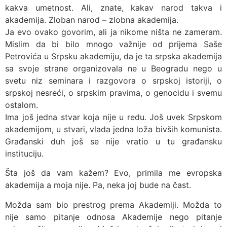
kakva umetnost. Ali, znate, kakav narod takva i
akademija. Zloban narod – zlobna akademija.
Ja evo ovako govorim, ali ja nikome ništa ne zameram.
Mislim da bi bilo mnogo važnije od prijema Saše
Petrovića u Srpsku akademiju, da je ta srpska akademija
sa svoje strane organizovala ne u Beogradu nego u
svetu niz seminara i razgovora o srpskoj istoriji, o
srpskoj nesreći, o srpskim pravima, o genocidu i svemu
ostalom.
Ima još jedna stvar koja nije u redu. Još uvek Srpskom
akademijom, u stvari, vlada jedna loža bivših komunista.
Građanski duh još se nije vratio u tu građansku
instituciju.
Šta još da vam kažem? Evo, primila me evropska
akademija a moja nije. Pa, neka joj bude na čast.
Možda sam bio prestrog prema Akademiji. Možda to
nije samo pitanje odnosa Akademije nego pitanje