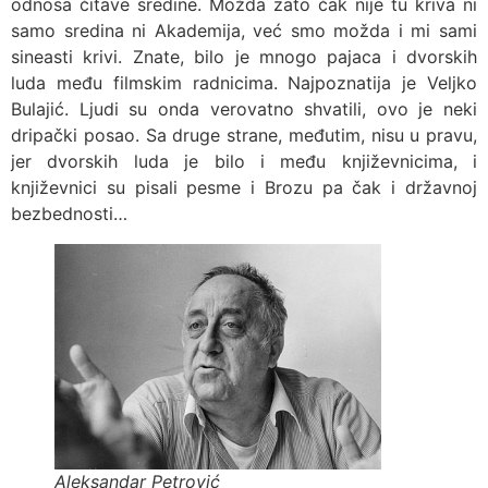
odnosa čitave sredine. Možda zato čak nije tu kriva ni
samo sredina ni Akademija, već smo možda i mi sami
sineasti krivi. Znate, bilo je mnogo pajaca i dvorskih
luda među filmskim radnicima. Najpoznatija je Veljko
Bulajić. Ljudi su onda verovatno shvatili, ovo je neki
dripački posao. Sa druge strane, međutim, nisu u pravu,
jer dvorskih luda je bilo i među književnicima, i
književnici su pisali pesme i Brozu pa čak i državnoj
bezbednosti…
Aleksandar Petrović