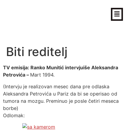
Aleksandar Petrović
Filmski reditelj (Zvanični sajt)
Biti reditelj
TV emisija: Ranko Munitić intervjuiše Aleksandra
Petrovića –
Mart 1994.
(Intervju je realizovan mesec dana pre odlaska
Aleksandra Petrovića u Pariz da bi se operisao od
tumora na mozgu. Preminuo je posle četiri meseca
borbe)
Odlomak: