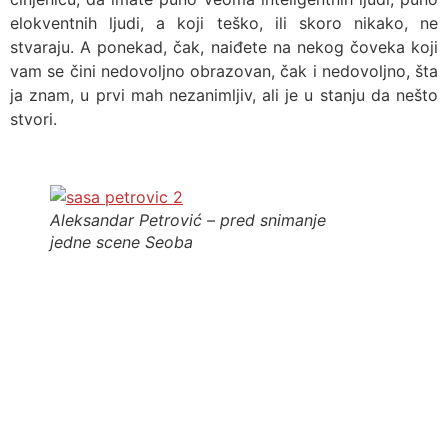
elokventnih ljudi, a koji teško, ili skoro nikako, ne
stvaraju. A ponekad, čak, naiđete na nekog čoveka koji
vam se čini nedovoljno obrazovan, čak i nedovoljno, šta
ja znam, u prvi mah nezanimljiv, ali je u stanju da nešto
stvori.
Aleksandar Petrović – pred snimanje
jedne scene Seoba
Filmski reditelj (Zvanični sajt)
© 2025 Radmila Petrović Čvorić