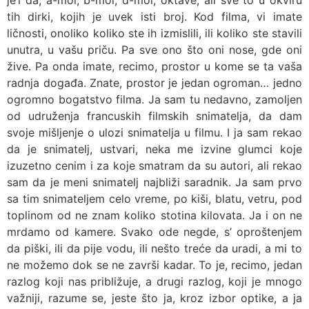
je’l da, a-mol, b-mol, d-mol, oktave, ali sve to u okviru
tih dirki, kojih je uvek isti broj. Kod filma, vi imate
ličnosti, onoliko koliko ste ih izmislili, ili koliko ste stavili
unutra, u vašu priču. Pa sve ono što oni nose, gde oni
žive. Pa onda imate, recimo, prostor u kome se ta vaša
radnja događa. Znate, prostor je jedan ogroman… jedno
ogromno bogatstvo filma. Ja sam tu nedavno, zamoljen
od udruženja francuskih filmskih snimatelja, da dam
svoje mišljenje o ulozi snimatelja u filmu. I ja sam rekao
da je snimatelj, ustvari, neka me izvine glumci koje
izuzetno cenim i za koje smatram da su autori, ali rekao
sam da je meni snimatelj najbliži saradnik. Ja sam prvo
sa tim snimateljem celo vreme, po kiši, blatu, vetru, pod
toplinom od ne znam koliko stotina kilovata. Ja i on ne
mrdamo od kamere. Svako ode negde, s’ oproštenjem
da piški, ili da pije vodu, ili nešto treće da uradi, a mi to
ne možemo dok se ne završi kadar. To je, recimo, jedan
razlog koji nas približuje, a drugi razlog, koji je mnogo
važniji, razume se, jeste što ja, kroz izbor optike, a ja