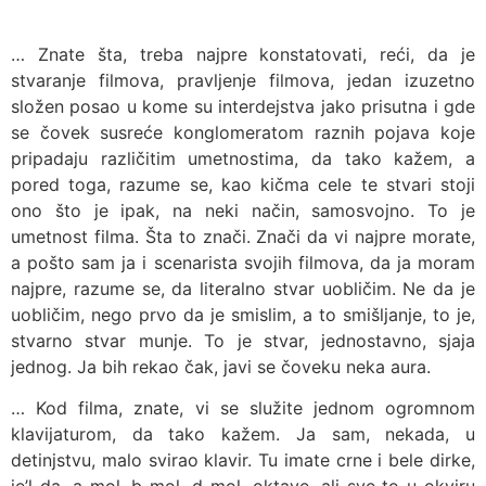
… Znate šta, treba najpre konstatovati, reći, da je
stvaranje filmova, pravljenje filmova, jedan izuzetno
složen posao u kome su interdejstva jako prisutna i gde
se čovek susreće konglomeratom raznih pojava koje
pripadaju različitim umetnostima, da tako kažem, a
pored toga, razume se, kao kičma cele te stvari stoji
ono što je ipak, na neki način, samosvojno. To je
umetnost filma. Šta to znači. Znači da vi najpre morate,
a pošto sam ja i scenarista svojih filmova, da ja moram
najpre, razume se, da literalno stvar uobličim. Ne da je
uobličim, nego prvo da je smislim, a to smišljanje, to je,
stvarno stvar munje. To je stvar, jednostavno, sjaja
jednog. Ja bih rekao čak, javi se čoveku neka aura.
… Kod filma, znate, vi se služite jednom ogromnom
klavijaturom, da tako kažem. Ja sam, nekada, u
detinjstvu, malo svirao klavir. Tu imate crne i bele dirke,