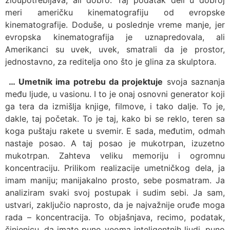
zloupotrebljava, ali dobro. Taj podatak deli u dobroj
meri američku kinematografiju od evropske
kinematografije. Doduše, u poslednje vreme manje, jer
evropska kinematografija je uznapredovala, ali
Amerikanci su uvek, uvek, smatrali da je prostor,
jednostavno, za reditelja ono što je glina za skulptora.
… Umetnik ima potrebu da projektuje
svoja saznanja
među ljude, u vasionu. I to je onaj osnovni generator koji
ga tera da izmišlja knjige, filmove, i tako dalje. To je,
dakle, taj početak. To je taj, kako bi se reklo, teren sa
koga puštaju rakete u svemir. E sada, međutim, odmah
nastaje posao. A taj posao je mukotrpan, izuzetno
mukotrpan. Zahteva veliku memoriju i ogromnu
koncentraciju. Prilikom realizacije umetničkog dela, ja
imam maniju; manijakalno prosto, sebe posmatram. Ja
analiziram svaki svoj postupak i sudim sebi. Ja sam,
ustvari, zaključio naprosto, da je najvažnije oruđe moga
rada – koncentracija. To objašnjava, recimo, podatak,
činjenicu, da imate puno veoma inteligentnih ljudi, puno