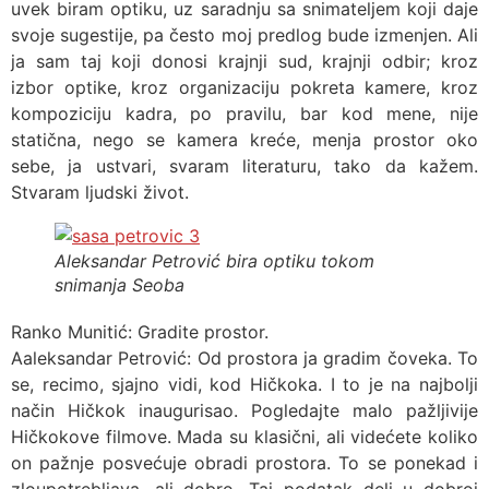
uvek biram optiku, uz saradnju sa snimateljem koji daje
svoje sugestije, pa često moj predlog bude izmenjen. Ali
ja sam taj koji donosi krajnji sud, krajnji odbir; kroz
izbor optike, kroz organizaciju pokreta kamere, kroz
kompoziciju kadra, po pravilu, bar kod mene, nije
statična, nego se kamera kreće, menja prostor oko
sebe, ja ustvari, svaram literaturu, tako da kažem.
Stvaram ljudski život.
Aleksandar Petrović bira optiku tokom
snimanja Seoba
Ranko Munitić: Gradite prostor.
Aaleksandar Petrović: Od prostora ja gradim čoveka. To
se, recimo, sjajno vidi, kod Hičkoka. I to je na najbolji
način Hičkok inaugurisao. Pogledajte malo pažljivije
Hičkokove filmove. Mada su klasični, ali videćete koliko
on pažnje posvećuje obradi prostora. To se ponekad i