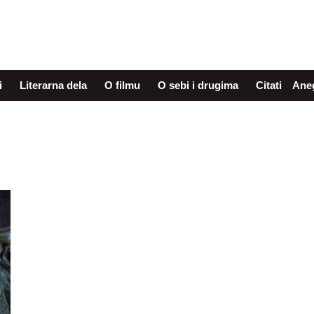
i
Literarna dela
O filmu
O sebi i drugima
Citati
Ane