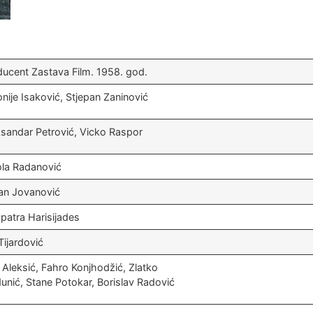
ducent Zastava Film. 1958. god.
nije Isaković, Stjepan Zaninović
ksandar Petrović, Vicko Raspor
ola Radanović
an Jovanović
patra Harisijades
Tijardović
 Aleksić, Fahro Konjhodžić, Zlatko
nić, Stane Potokar, Borislav Radović