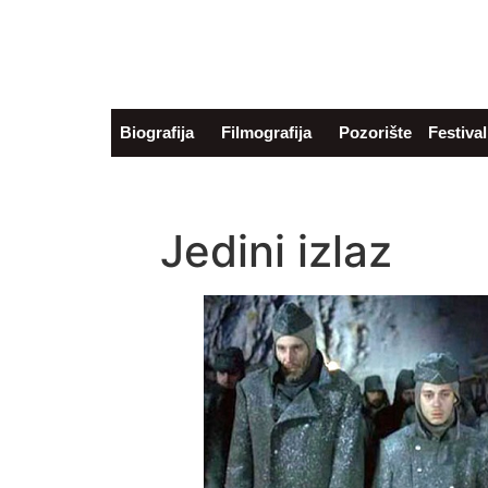
Aleksandar Petrović
Filmski reditelj (Zvanični sajt)
Biografija
Filmografija
Pozorište
Festival
Jedini izlaz