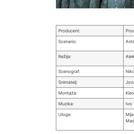
Producent:
Pro
Scenario:
Anto
Režija:
Ale
Scenograf:
Nik
Snimatelj:
Jov
Montaža:
Kleo
Muzika:
Ivo 
Uloge:
Mija
Madu