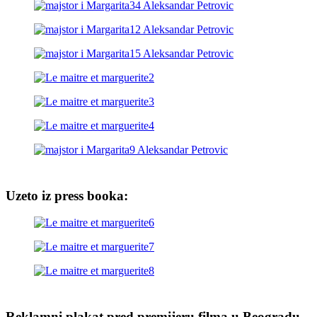
Uzeto iz press booka:
Reklamni plakat pred premijeru filma u Beogradu