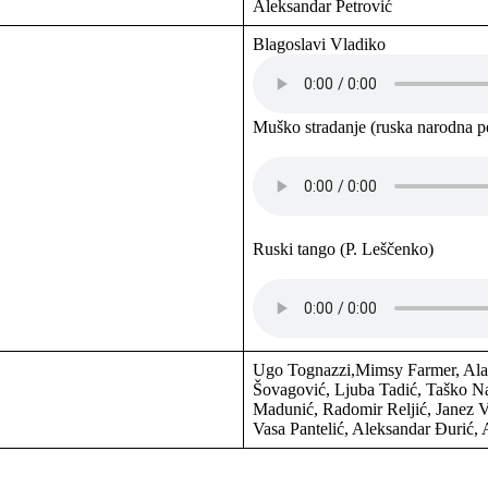
Aleksandar Petrović
Blagoslavi Vladiko
Muško stradanje (ruska narodna 
Ruski tango (P. Leščenko)
Ugo Tognazzi,Mimsy Farmer, Alain
Šovagović, Ljuba Tadić, Taško Na
Madunić, Radomir Reljić, Janez 
Vasa Pantelić, Aleksandar Đurić,