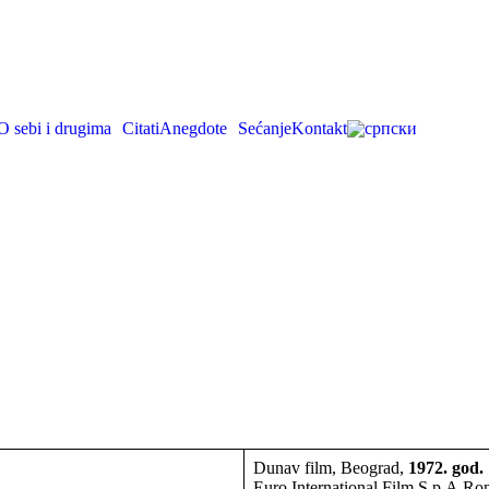
O sebi i drugima
Citati
Anegdote
Sećanje
Kontakt
Dunav film, Beograd,
1972. god.
Euro International Film S.p.A.R