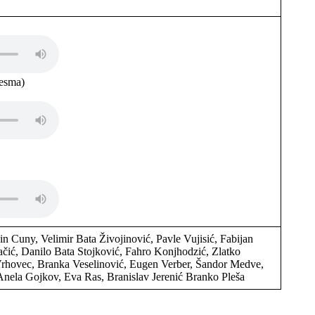
pesma)
 Cuny, Velimir Bata Živojinović, Pavle Vujisić, Fabijan
čić, Danilo Bata Stojković, Fahro Konjhodzić, Zlatko
Vrhovec, Branka Veselinović, Eugen Verber, Šandor Medve,
 Anela Gojkov, Eva Ras, Branislav Jerenić Branko Pleša