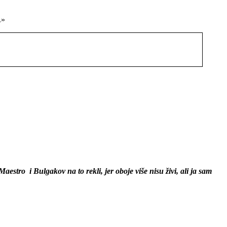
.»
stro i Bulgakov na to rekli, jer oboje više nisu živi, ali ja sam