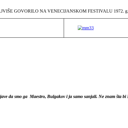
JVIŠE GOVORILO NA VENECIJANSKOM FESTIVALU 1972. g
ve da smo ga Maestro, Bulgakov i ja samo sanjali. Ne znam šta bi Mae