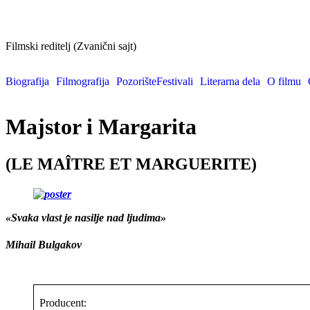
Aleksandar Petrović
Filmski reditelj (Zvanični sajt)
Biografija
Filmografija
Pozorište
Festivali
Literarna dela
O filmu
Majstor i Margarita
(LE MAÎTRE ET MARGUERITE)
«Svaka vlast je nasilje nad ljudima»
Mihail Bulgakov
Producent: