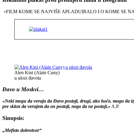
«FILM KOME SE NAJVIŠE APLADUIRALO I O KOME SE NA
Alen Kini (Alain Cuny)
u ulozi đavola
Đavo u Moskvi…
«Neki mogu da veruju da Đavo postoji, drugi, ako hoće, mogu da izja
pre sklon da verujem da on postoji, nego da ne postoji.»
A.P.
Sinopsis:
„Mefisto dobrotvor“