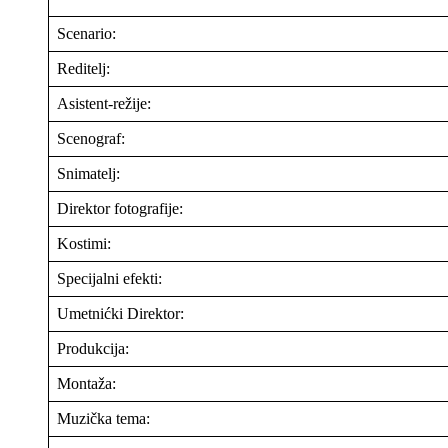
Scenario:
Reditelj:
Asistent-režije:
Scenograf:
Snimatelj:
Direktor fotografije:
Kostimi:
Specijalni efekti:
Umetnićki Direktor:
Produkcija:
Montaža:
Muzička tema: